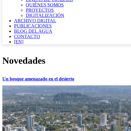
QUIÉNES SOMOS
PROYECTOS
DIGITALIZACIÓN
ARCHIVO DIGITAL
PUBLICACIONES
BLOG DEL AGUA
CONTACTO
[EN]
Novedades
Un bosque amenazado en el desierto